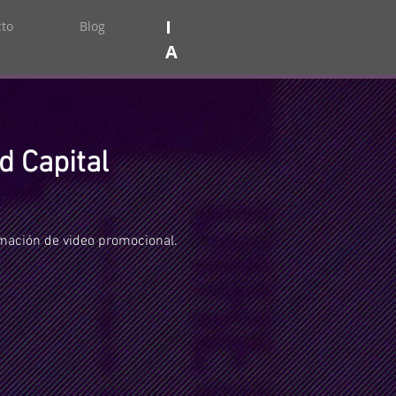
I
to
Blog
A
d Capital
mación de video promocional.