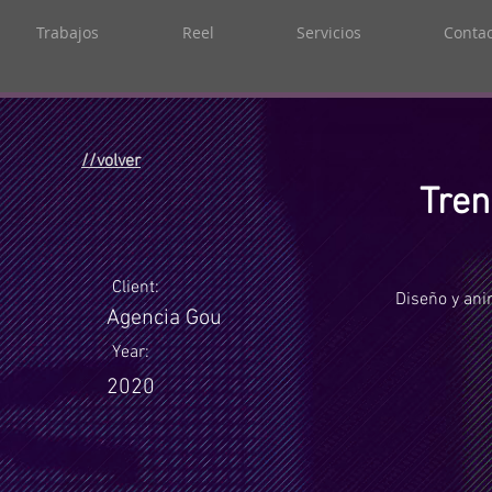
Trabajos
Reel
Servicios
Contac
//volver
Tren
Client:
Diseño y ani
Agencia Gou
Year:
2020