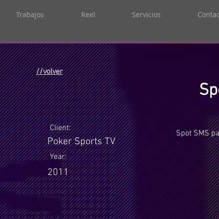
Trabajos
Reel
Servicios
Contac
//volver
Sp
Client:
Spot SMS par
Poker Sports TV
Year:
2011