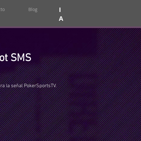
I
to
Blog
A
ot SMS
a la señal PokerSportsTV.