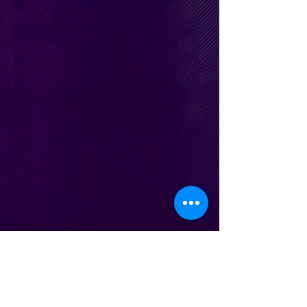
nicocesani@gmail.com
| Te.
(011) 15 5