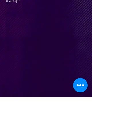
trabajo.
nicocesani@gmail.com
| Te.
(011) 15 5