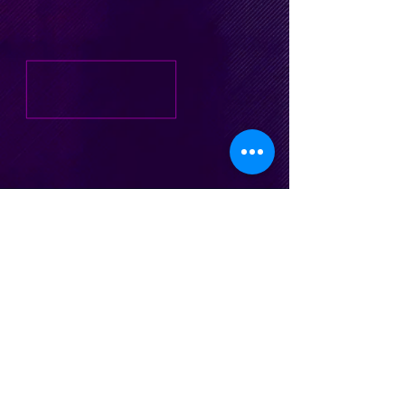
nicocesani@gmail.com
| Te.
(011) 15 5
745 9716
| Buenos Aires, Argentina