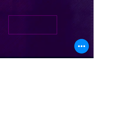
nicocesani@gmail.com
| Te.
(011) 15 5
745 9716
| Buenos Aires, Argentina