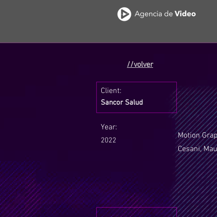
//volver
Client:
Sancor Salud
Year:
Motion Grap
2022
Cesani, Mau