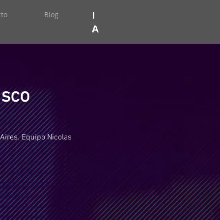
I
to
Blog
A
isco
Aires. Equipo Nicolas