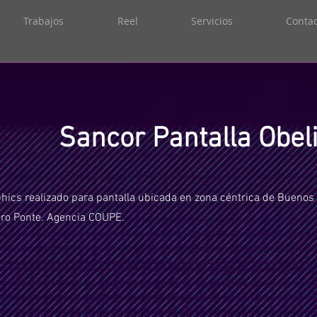
Trabajos
Reel
Servicios
Contac
Sancor Pantalla Obel
hics realizado para pantalla ubicada en zona céntrica de Buenos 
ro Ponte. Agencia COUPE.