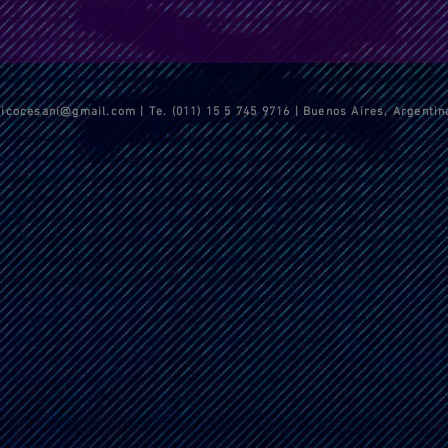
nicocesani@gmail.com
| Te. (011) 15 5 745 9716 | Buenos Aires, Argentin