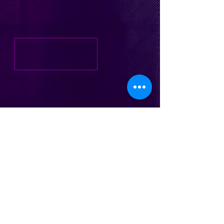
nicocesani@gmail.com
| Te.
(011) 15 5
745 9716
| Buenos Aires, Argentina